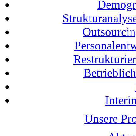
Demogra
Strukturanalys
Outsourci
Personalent
Restrukturi
Betrieblic
Inter
Unsere Pro