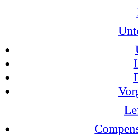
Unt
Vor
Le
Compens