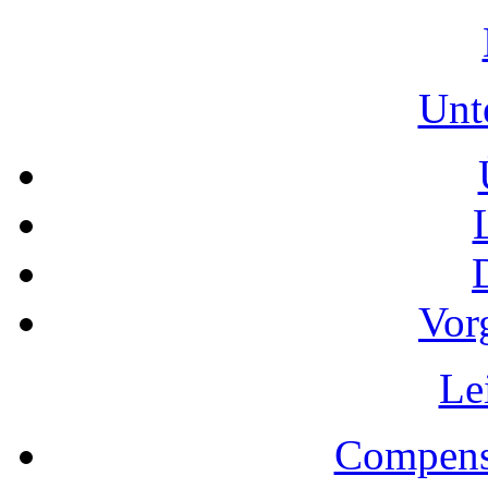
Unt
Vor
Le
Compens