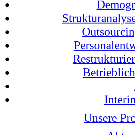
Demogra
Strukturanalys
Outsourci
Personalent
Restrukturi
Betrieblic
Inter
Unsere Pro